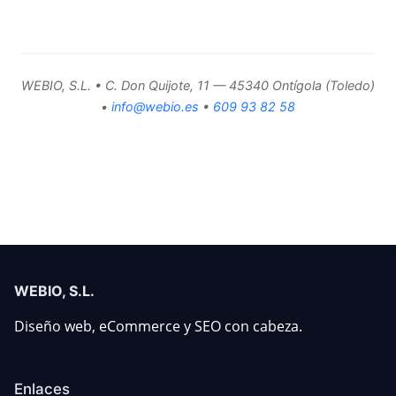
WEBIO, S.L. • C. Don Quijote, 11 — 45340 Ontígola (Toledo)
•
info@webio.es
•
609 93 82 58
WEBIO, S.L.
Diseño web, eCommerce y SEO con cabeza.
Enlaces