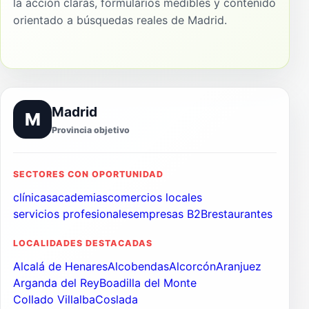
la acción claras, formularios medibles y contenido
orientado a búsquedas reales de Madrid.
Madrid
M
Provincia objetivo
SECTORES CON OPORTUNIDAD
clínicas
academias
comercios locales
servicios profesionales
empresas B2B
restaurantes
LOCALIDADES DESTACADAS
Alcalá de Henares
Alcobendas
Alcorcón
Aranjuez
Arganda del Rey
Boadilla del Monte
Collado Villalba
Coslada