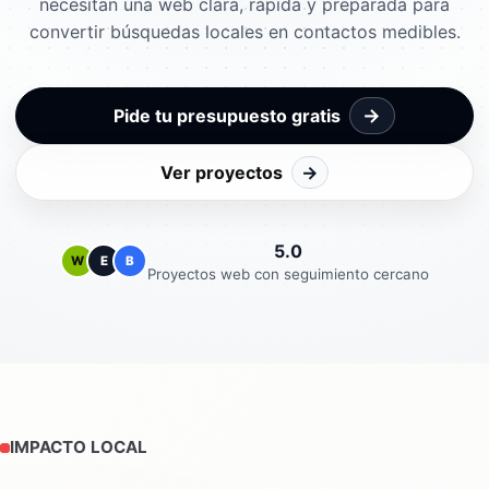
necesitan una web clara, rápida y preparada para
convertir búsquedas locales en contactos medibles.
→
Pide tu presupuesto gratis
Ver proyectos
→
5.0
W
E
B
Proyectos web con seguimiento cercano
IMPACTO LOCAL