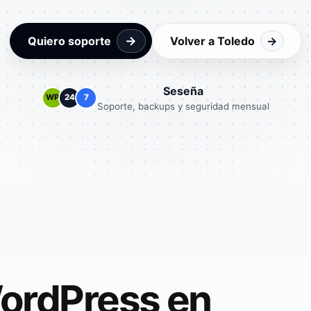
→
Quiero soporte
Volver a Toledo
→
Seseña
WP
24
7
Soporte, backups y seguridad mensual
ordPress en