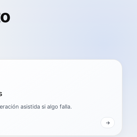
to
s
ación asistida si algo falla.