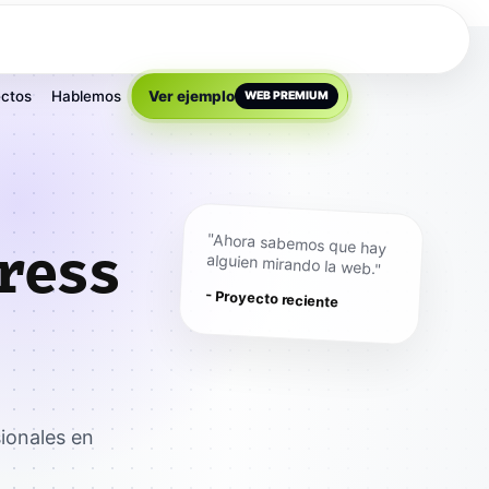
ctos
Hablemos
Ver ejemplo
WEB PREMIUM
"Ahora sabemos que hay
ress
alguien mirando la web."
- Proyecto reciente
ionales en