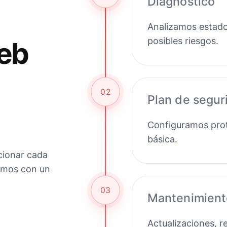
Diagnóstico
Analizamos estado
posibles riesgos.
eb
02
Plan de segur
Configuramos prot
básica.
cionar cada
zamos con un
03
Mantenimient
Actualizaciones, r