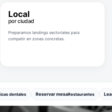
Local
por ciudad
Preparamos landings sectoriales para
competir en zonas concretas.
Reservar mesa
Leads 
s dentales
Restaurantes