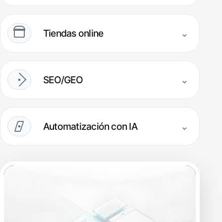
Tiendas online
⌄
SEO/GEO
⌄
Automatización con IA
⌄