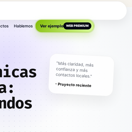
ctos
Hablemos
Ver ejemplo
WEB PREMIUM
"Más claridad, más
confianza y más
nicas
contactos locales."
a:
- Proyecto reciente
ndos