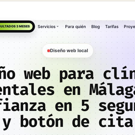
Servicios
Para quién
Blog
Tarifas
Proye
SULTADOS 3 MESES
Diseño web local
ño web para clí
entales en Málag
fianza en 5 segu
y botón de cita