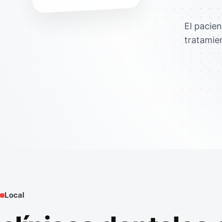
El pacien
tratamie
Local