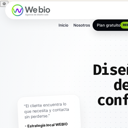
🍪
Inicio
Nosotros
Plan gratuito
RE
Dise
d
con
"El cliente encuentra lo
que necesita y contacta
sin perderse."
- Estrategia local WEBIO