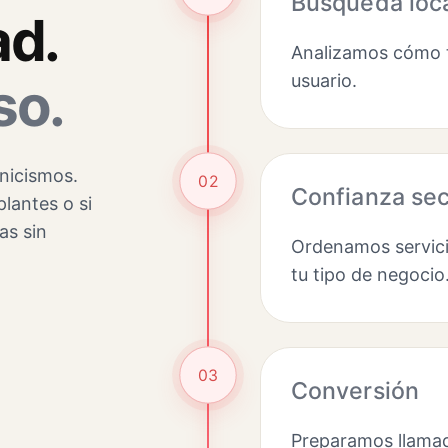
Búsqueda loc
ad.
Analizamos cómo t
usuario.
so.
cnicismos.
02
Confianza sec
plantes o si
as sin
Ordenamos servici
tu tipo de negocio
03
Conversión
Preparamos llamad