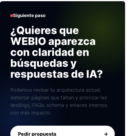
Siguiente paso
¿Quieres que
WEBIO aparezca
con claridad en
búsquedas y
respuestas de IA?
Podemos revisar tu arquitectura actual,
detectar páginas que faltan y priorizar las
landings, FAQs, schema y enlaces internos
con más impacto.
Pedir propuesta
->