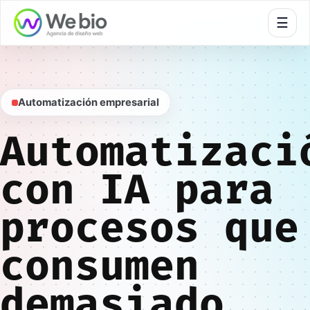
🍪
☰
Automatización empresarial
Automatizaci
con IA para
procesos que
consumen
demasiado