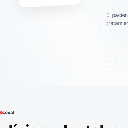
El pacien
tratamie
Local