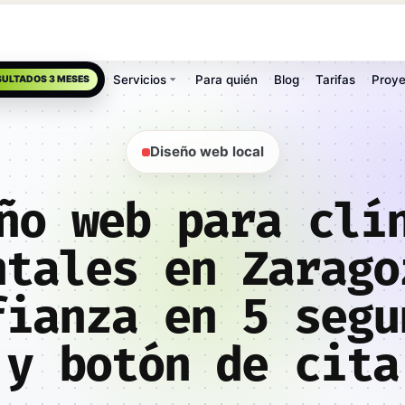
Servicios
Para quién
Blog
Tarifas
Proye
SULTADOS 3 MESES
Diseño web local
ño web para clí
ntales en Zarago
fianza en 5 segu
y botón de cita