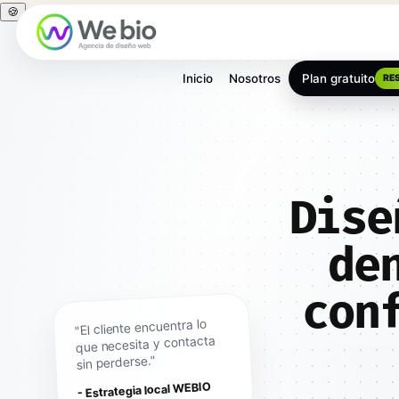
🍪
Inicio
Nosotros
Plan gratuito
RE
Dise
de
con
"El cliente encuentra lo
que necesita y contacta
sin perderse."
- Estrategia local WEBIO