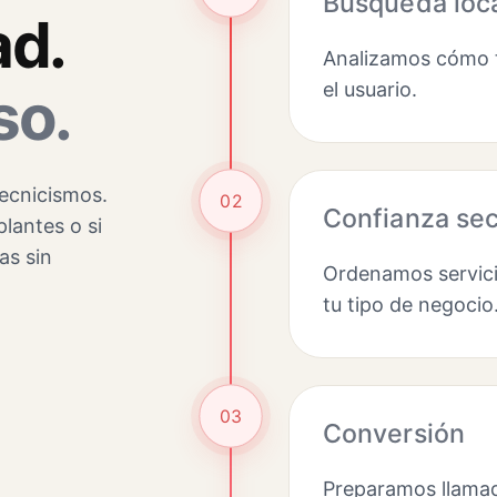
Búsqueda loc
ad.
Analizamos cómo t
el usuario.
so.
tecnicismos.
02
Confianza sec
plantes o si
as sin
Ordenamos servici
tu tipo de negocio
03
Conversión
Preparamos llamad