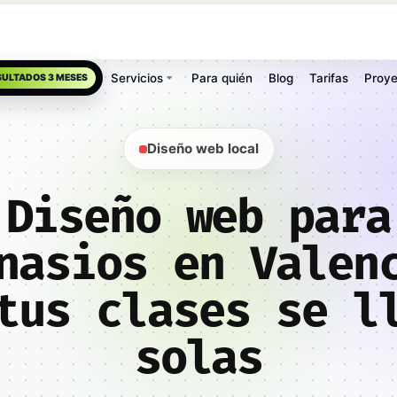
Servicios
Para quién
Blog
Tarifas
Proye
SULTADOS 3 MESES
Diseño web local
Diseño web para
nasios en Valen
tus clases se l
solas