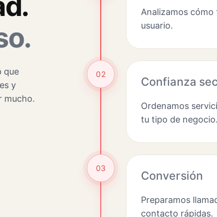
ad.
Analizamos cómo t
usuario.
so.
b que
02
Confianza sec
es y
ar mucho.
Ordenamos servici
tu tipo de negocio
03
Conversión
Preparamos llamad
contacto rápidas.