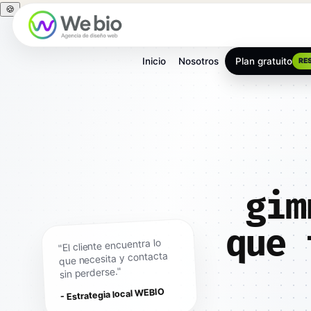
🍪
Inicio
Nosotros
Plan gratuito
RE
gim
que 
"El cliente encuentra lo
que necesita y contacta
sin perderse."
- Estrategia local WEBIO