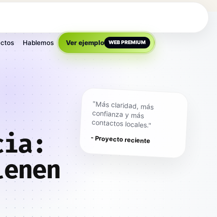
ctos
Hablemos
Ver ejemplo
WEB PREMIUM
"Más claridad, más
confianza y más
contactos locales."
cia:
- Proyecto reciente
lenen