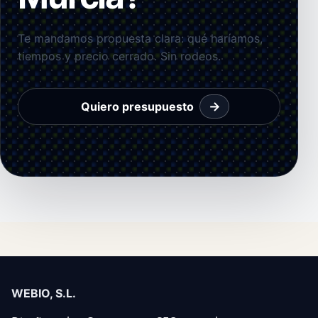
Te mandamos propuesta clara: qué haríamos,
tiempos y precio cerrado. Sin rodeos.
→
Quiero presupuesto
WEBIO, S.L.