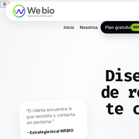
🍪
Inicio
Nosotros
Plan gratuito
RE
Dis
de r
te 
"El cliente encuentra lo
que necesita y contacta
sin perderse."
- Estrategia local WEBIO