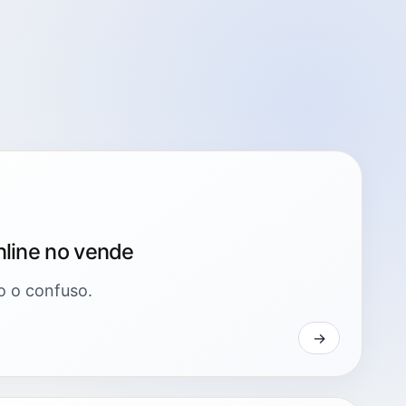
nline no vende
o o confuso.