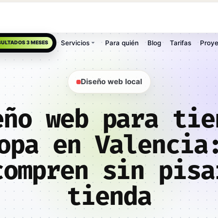
Servicios
Para quién
Blog
Tarifas
Proye
SULTADOS 3 MESES
Diseño web local
eño web para tie
opa en Valencia
compren sin pisa
tienda