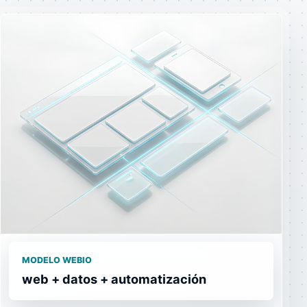
MODELO WEBIO
web + datos + automatización