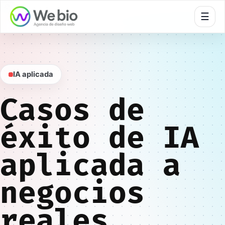
🍪
☰
IA aplicada
Casos de
éxito de IA
aplicada a
negocios
reales