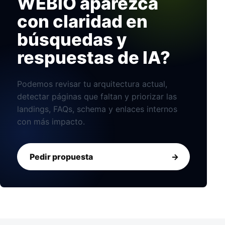
WEBIO aparezca
con claridad en
búsquedas y
respuestas de IA?
Podemos revisar tu arquitectura actual,
detectar páginas que faltan y priorizar las
landings, FAQs, schema y enlaces internos
con más impacto.
Pedir propuesta
->