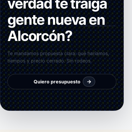
verdad te traiga
gente nueva en
Alcorcón?
Te mandamos propuesta clara: qué haríamos,
tiempos y precio cerrado. Sin rodeos.
→
Quiero presupuesto