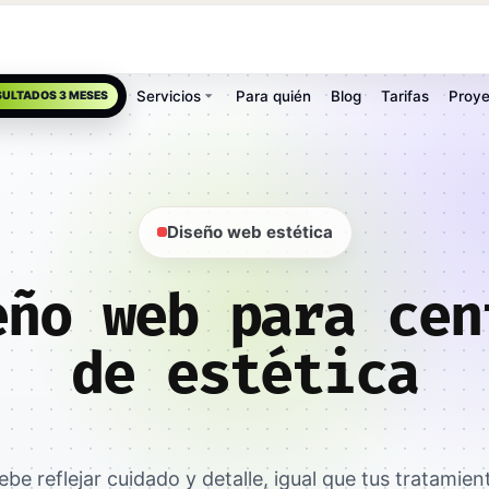
Servicios
Para quién
Blog
Tarifas
Proye
SULTADOS 3 MESES
Diseño web estética
eño web para cen
de estética
be reflejar cuidado y detalle, igual que tus tratamien