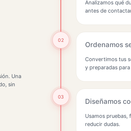
Analizamos qué du
antes de contactar
02
Ordenamos se
Convertimos tus se
y preparadas para
sión. Una
do, sin
03
Diseñamos co
Usamos pruebas, fo
reducir dudas.