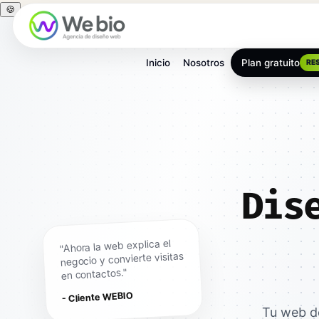
🍪
Inicio
Nosotros
Plan gratuito
RE
Dis
"Ahora la web explica el
negocio y convierte visitas
en contactos."
- Cliente WEBIO
Tu web de