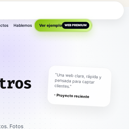
ctos
Hablemos
Ver ejemplo
WEB PREMIUM
"Una web clara, rápida y
pensada para captar
tros
clientes."
- Proyecto reciente
tos. Fotos