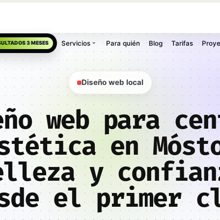
Servicios
Para quién
Blog
Tarifas
Proye
SULTADOS 3 MESES
Diseño web local
eño web para cen
stética en Móst
elleza y confian
sde el primer c