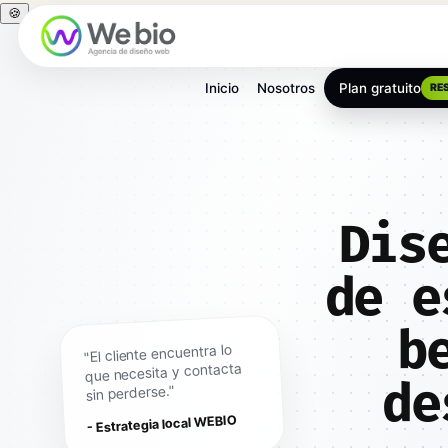
🍪
Inicio
Nosotros
Plan gratuito
RE
Dis
de e
b
"El cliente encuentra lo
que necesita y contacta
de
sin perderse."
- Estrategia local WEBIO