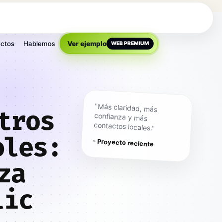
ctos
Hablemos
Ver ejemplo
WEB PREMIUM
"Más claridad, más
confianza y más
tros
contactos locales."
oles:
- Proyecto reciente
za
lic