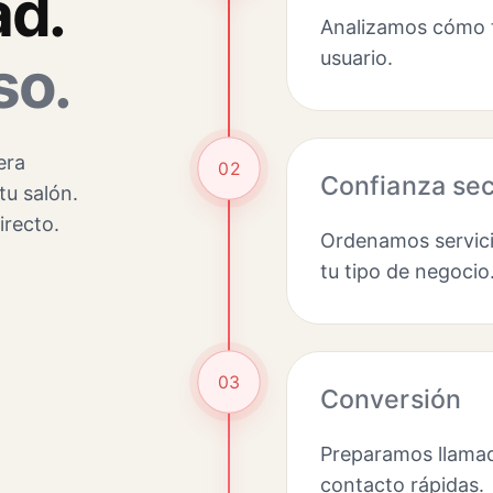
ad.
Analizamos cómo t
usuario.
so.
era
02
Confianza sec
tu salón.
irecto.
Ordenamos servici
tu tipo de negocio
03
Conversión
Preparamos llamad
contacto rápidas.