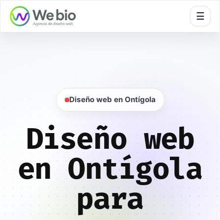
🍪
☰
Inicio
Diseño web
Toledo
Ontígola
Diseño web en Ontígola
Diseño web
en Ontígola
para