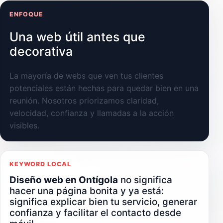
ENFOQUE
Una web útil antes que
decorativa
La mayoría de webs que ven tus clientes
potenciales están hechas para quedar bien en una
reunión. Nosotros priorizamos claridad,
velocidad, confianza y llamadas a la acción
visibles.
KEYWORD LOCAL
Diseño web en Ontígola
no significa
hacer una página bonita y ya está:
significa explicar bien tu servicio, generar
confianza y facilitar el contacto desde