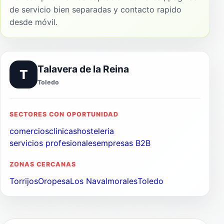
de servicio bien separadas y contacto rapido
desde móvil.
Talavera de la Reina
T
Toledo
SECTORES CON OPORTUNIDAD
comercios
clinicas
hosteleria
servicios profesionales
empresas B2B
ZONAS CERCANAS
Torrijos
Oropesa
Los Navalmorales
Toledo