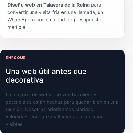
Diseño web en Talavera de la Reina
para
convertir una visita fría en una llamada, un
WhatsApp o una solicitud de presupuesto
medible.
ENFOQUE
Una web útil antes que
decorativa
La mayoría de webs que ven tus clientes
potenciales están hechas para quedar bien en una
reunión. Nosotros priorizamos claridad,
velocidad, confianza y llamadas a la acción
visibles.