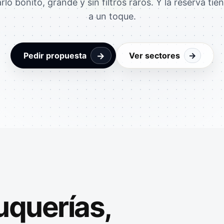
lo bonito, grande y sin filtros raros. Y la reserva tie
a un toque.
→
Pedir propuesta
Ver sectores
→
uquerías,