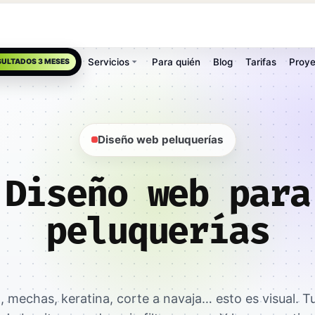
Servicios
Para quién
Blog
Tarifas
Proye
SULTADOS 3 MESES
Diseño web peluquerías
Diseño web para
peluquerías
, mechas, keratina, corte a navaja… esto es visual. T