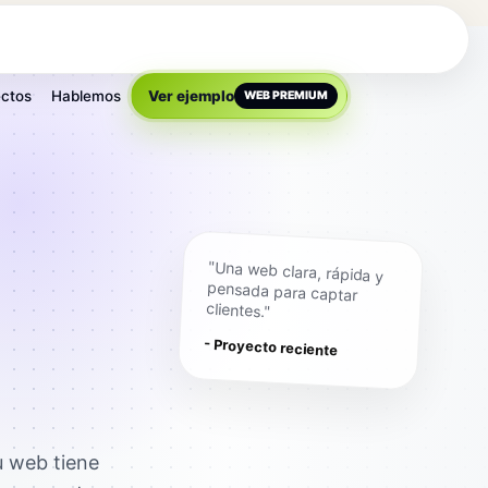
ctos
Hablemos
Ver ejemplo
WEB PREMIUM
"Una web clara, rápida y
pensada para captar
clientes."
- Proyecto reciente
u web tiene