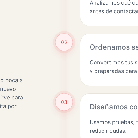
Analizamos qué du
antes de contactar
02
Ordenamos se
Convertimos tus se
y preparadas para
ho boca a
n nuevo
irve para
03
Diseñamos co
ita por
Usamos pruebas, fo
reducir dudas.