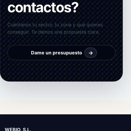
contactos?
Cuéntanos tu sector, tu zona y qué quieres
conseguir. Te damos una propuesta clara.
→
Dame un presupuesto
WEBIO, S.L.