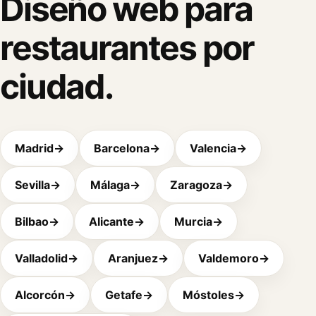
Diseño web para
restaurantes por
ciudad.
Madrid
→
Barcelona
→
Valencia
→
Sevilla
→
Málaga
→
Zaragoza
→
Bilbao
→
Alicante
→
Murcia
→
Valladolid
→
Aranjuez
→
Valdemoro
→
Alcorcón
→
Getafe
→
Móstoles
→