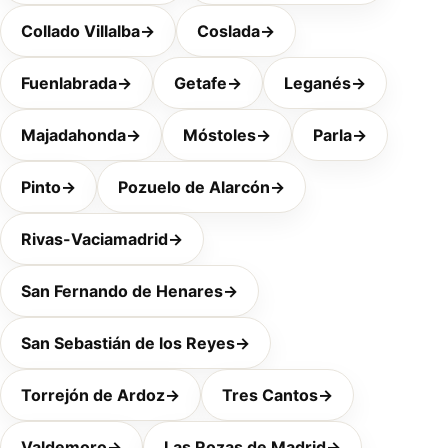
Collado Villalba
→
Coslada
→
Fuenlabrada
→
Getafe
→
Leganés
→
Majadahonda
→
Móstoles
→
Parla
→
Pinto
→
Pozuelo de Alarcón
→
Rivas-Vaciamadrid
→
San Fernando de Henares
→
San Sebastián de los Reyes
→
Torrejón de Ardoz
→
Tres Cantos
→
Valdemoro
→
Las Rozas de Madrid
→