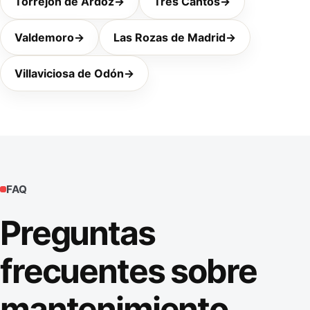
Torrejón de Ardoz
→
Tres Cantos
→
Valdemoro
→
Las Rozas de Madrid
→
Villaviciosa de Odón
→
FAQ
Preguntas
frecuentes sobre
mantenimiento