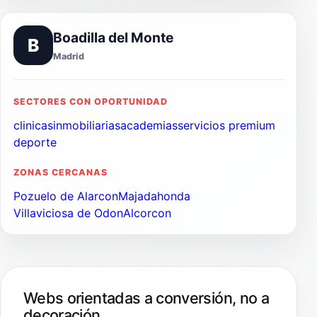
Boadilla del Monte
B
Madrid
SECTORES CON OPORTUNIDAD
clinicas
inmobiliarias
academias
servicios premium
deporte
ZONAS CERCANAS
Pozuelo de Alarcon
Majadahonda
Villaviciosa de Odon
Alcorcon
Webs orientadas a conversión, no a
decoración