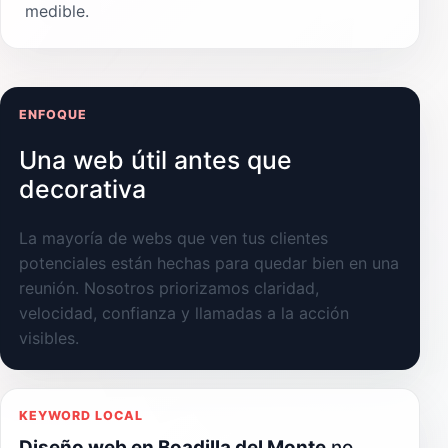
medible.
ENFOQUE
Una web útil antes que
decorativa
La mayoría de webs que ven tus clientes
potenciales están hechas para quedar bien en una
reunión. Nosotros priorizamos claridad,
velocidad, confianza y llamadas a la acción
visibles.
KEYWORD LOCAL
Diseño web en Boadilla del Monte
no