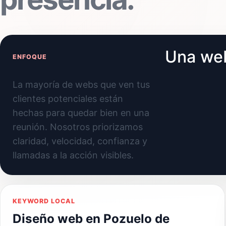
Una web
ENFOQUE
La mayoría de webs que ven tus
clientes potenciales están
hechas para quedar bien en una
reunión. Nosotros priorizamos
claridad, velocidad, confianza y
llamadas a la acción visibles.
KEYWORD LOCAL
Diseño web en Pozuelo de