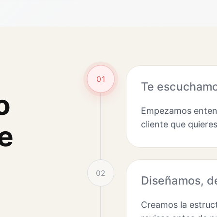
01
Te escuchamos
o
Empezamos entendi
cliente que quiere
e
02
Diseñamos, de
Creamos la estruct