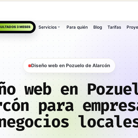
Servicios
Para quién
Blog
Tarifas
Proye
SULTADOS 3 MESES
Diseño web en Pozuelo de Alarcón
ño web en Pozue
rcón para empres
negocios locale