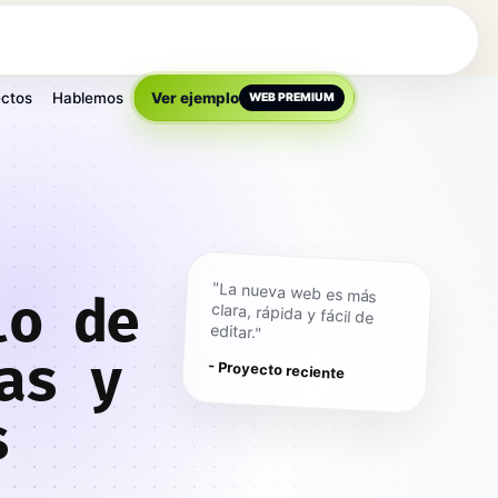
ctos
Hablemos
Ver ejemplo
WEB PREMIUM
"La nueva web es más
clara, rápida y fácil de
lo de
editar."
as y
- Proyecto reciente
s