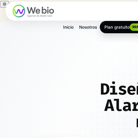
🍪
Inicio
Nosotros
Plan gratuito
RE
Inicio
Diseño web
Madrid
Pozuelo de Alarcón
Dise
Ala