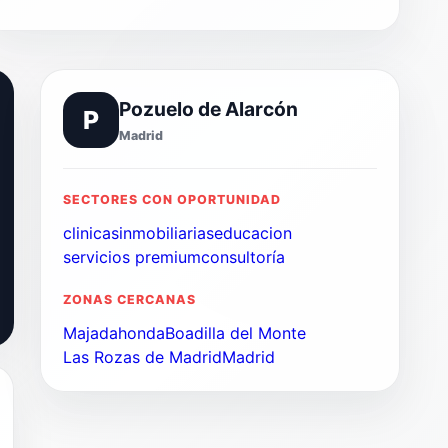
Pozuelo de Alarcón
P
Madrid
SECTORES CON OPORTUNIDAD
clinicas
inmobiliarias
educacion
servicios premium
consultoría
ZONAS CERCANAS
Majadahonda
Boadilla del Monte
Las Rozas de Madrid
Madrid