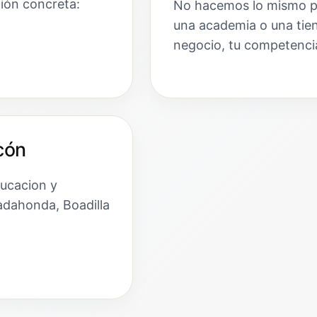
ción concreta:
No hacemos lo mismo par
una academia o una tien
negocio, tu competencia
cón
ducacion y
adahonda, Boadilla