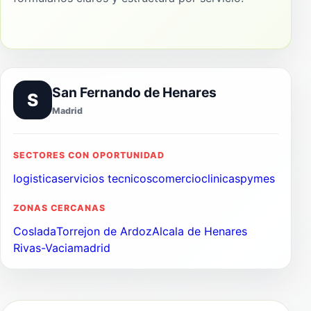
San Fernando de Henares
S
Madrid
SECTORES CON OPORTUNIDAD
logistica
servicios tecnicos
comercio
clinicas
pymes
ZONAS CERCANAS
Coslada
Torrejon de Ardoz
Alcala de Henares
Rivas-Vaciamadrid