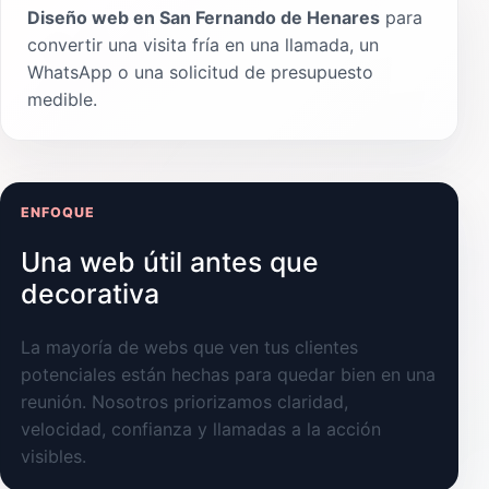
Diseño web en San Fernando de Henares
para
convertir una visita fría en una llamada, un
WhatsApp o una solicitud de presupuesto
medible.
ENFOQUE
Una web útil antes que
decorativa
La mayoría de webs que ven tus clientes
potenciales están hechas para quedar bien en una
reunión. Nosotros priorizamos claridad,
velocidad, confianza y llamadas a la acción
visibles.