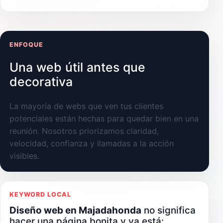
ENFOQUE
Una web útil antes que
decorativa
La mayoría de webs que ven tus clientes
potenciales están hechas para quedar bien en una
reunión. Nosotros priorizamos claridad,
velocidad, confianza y llamadas a la acción
visibles.
KEYWORD LOCAL
Diseño web en Majadahonda
no significa
hacer una página bonita y ya está: