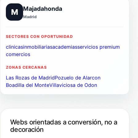
Majadahonda
M
Madrid
SECTORES CON OPORTUNIDAD
clinicas
inmobiliarias
academias
servicios premium
comercios
ZONAS CERCANAS
Las Rozas de Madrid
Pozuelo de Alarcon
Boadilla del Monte
Villaviciosa de Odon
Webs orientadas a conversión, no a
decoración