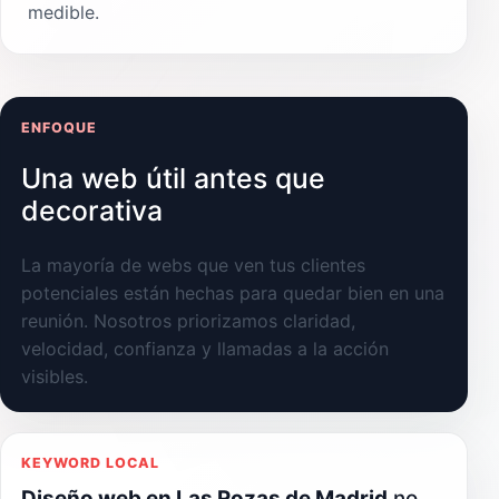
medible.
ENFOQUE
Una web útil antes que
decorativa
La mayoría de webs que ven tus clientes
potenciales están hechas para quedar bien en una
reunión. Nosotros priorizamos claridad,
velocidad, confianza y llamadas a la acción
visibles.
KEYWORD LOCAL
Diseño web en Las Rozas de Madrid
no