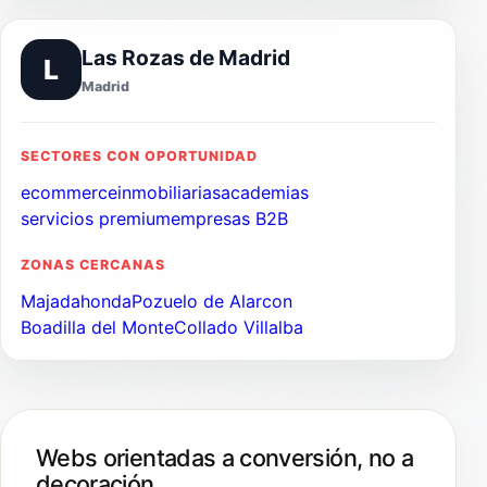
Las Rozas de Madrid
L
Madrid
SECTORES CON OPORTUNIDAD
ecommerce
inmobiliarias
academias
servicios premium
empresas B2B
ZONAS CERCANAS
Majadahonda
Pozuelo de Alarcon
Boadilla del Monte
Collado Villalba
Webs orientadas a conversión, no a
decoración