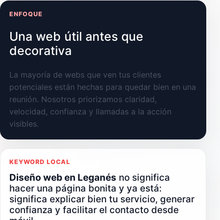
ENFOQUE
Una web útil antes que
decorativa
La mayoría de webs que ven tus clientes
potenciales están hechas para quedar bien en una
reunión. Nosotros priorizamos claridad,
velocidad, confianza y llamadas a la acción
visibles.
KEYWORD LOCAL
Diseño web en Leganés
no significa
hacer una página bonita y ya está:
significa explicar bien tu servicio, generar
confianza y facilitar el contacto desde