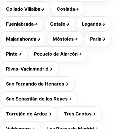
Collado Villalba
→
Coslada
→
Fuenlabrada
→
Getafe
→
Leganés
→
Majadahonda
→
Móstoles
→
Parla
→
Pinto
→
Pozuelo de Alarcón
→
Rivas-Vaciamadrid
→
San Fernando de Henares
→
San Sebastián de los Reyes
→
Torrejón de Ardoz
→
Tres Cantos
→
Valdemoro
→
Las Rozas de Madrid
→