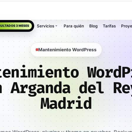
Servicios
Para quién
Blog
Tarifas
Proye
SULTADOS 3 MESES
Mantenimiento WordPress
tenimiento WordP
n Arganda del Re
Madrid