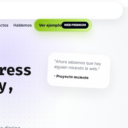
ctos
Hablemos
Ver ejemplo
WEB PREMIUM
"Ahora sabemos que hay
ress
alguien mirando la web."
- Proyecto reciente
y,