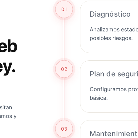
01
Diagnóstico
Analizamos estado
posibles riesgos.
eb
y.
02
Plan de segur
Configuramos prot
básica.
sitan
gemos y
03
Mantenimient