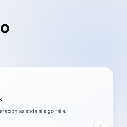
to
s
ación asistida si algo falla.