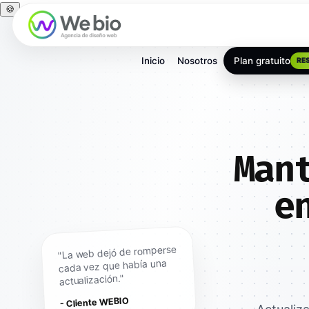
🍪
Inicio
Nosotros
Plan gratuito
RE
Man
e
"La web dejó de romperse
cada vez que había una
actualización."
- Cliente WEBIO