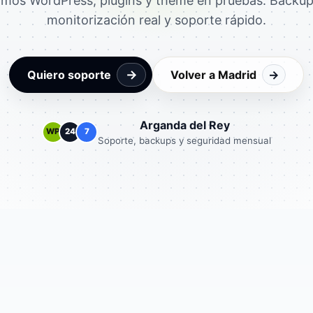
amos WordPress, plugins y theme en pruebas. Backups
monitorización real y soporte rápido.
→
Quiero soporte
Volver a Madrid
→
Arganda del Rey
WP
24
7
Soporte, backups y seguridad mensual