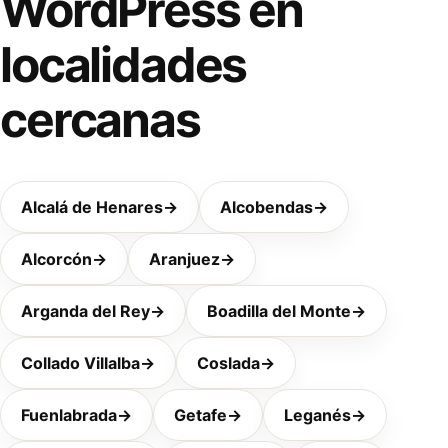
WordPress en
localidades
cercanas
Alcalá de Henares
→
Alcobendas
→
Alcorcón
→
Aranjuez
→
Arganda del Rey
→
Boadilla del Monte
→
Collado Villalba
→
Coslada
→
Fuenlabrada
→
Getafe
→
Leganés
→