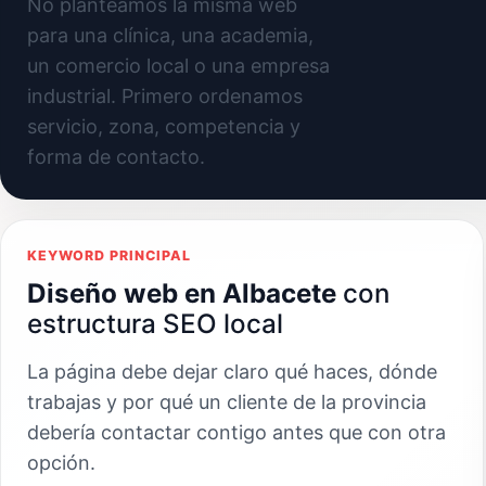
No planteamos la misma web
para una clínica, una academia,
un comercio local o una empresa
industrial. Primero ordenamos
servicio, zona, competencia y
forma de contacto.
KEYWORD PRINCIPAL
Diseño web en Albacete
con
estructura SEO local
La página debe dejar claro qué haces, dónde
trabajas y por qué un cliente de la provincia
debería contactar contigo antes que con otra
opción.