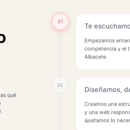
01
Te escuchamos
o
Empezamos entendi
competencia y el t
Albacete.
02
Diseñamos, de
tas qué
o
Creamos una estru
r.
y una web responsi
ajustamos lo neces