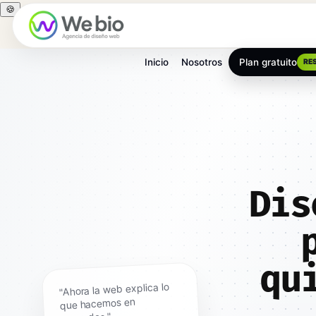
🍪
Inicio
Nosotros
Plan gratuito
RE
Inicio
Diseño web
Albacete
Dis
qu
"Ahora la web explica lo
que hacemos en