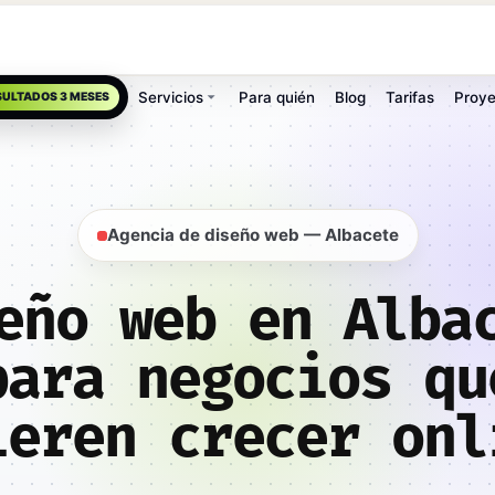
Servicios
Para quién
Blog
Tarifas
Proye
SULTADOS 3 MESES
Agencia de diseño web — Albacete
eño web en Alba
para negocios qu
ieren crecer onl