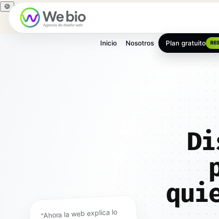
🍪
Inicio
Nosotros
Plan gratuito
RE
Inicio
Diseño web
Zamora
Di
qui
"Ahora la web explica lo