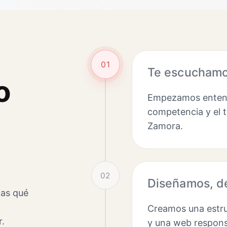
01
Te escuchamos
o
Empezamos entendi
competencia y el t
Zamora.
02
Diseñamos, de
tas qué
Creamos una estru
r.
y una web responsi