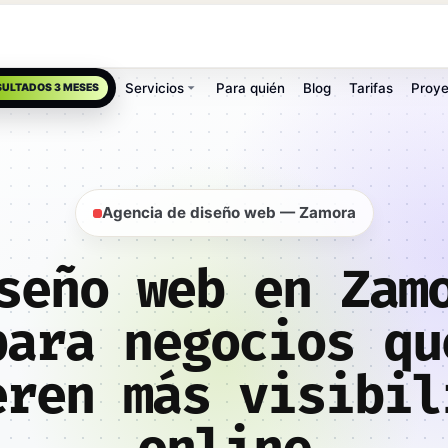
Servicios
Para quién
Blog
Tarifas
Proye
SULTADOS 3 MESES
Agencia de diseño web — Zamora
seño web en Zam
para negocios qu
eren más visibil