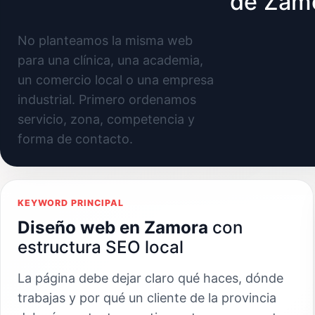
de Zam
No planteamos la misma web
para una clínica, una academia,
un comercio local o una empresa
industrial. Primero ordenamos
servicio, zona, competencia y
forma de contacto.
KEYWORD PRINCIPAL
Diseño web en Zamora
con
estructura SEO local
La página debe dejar claro qué haces, dónde
trabajas y por qué un cliente de la provincia