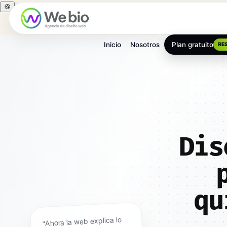
🍪
Inicio
Nosotros
Plan gratuito
RE
Inicio
Diseño web
Santa Cruz de Tenerife
Dis
qu
"Ahora la web explica lo