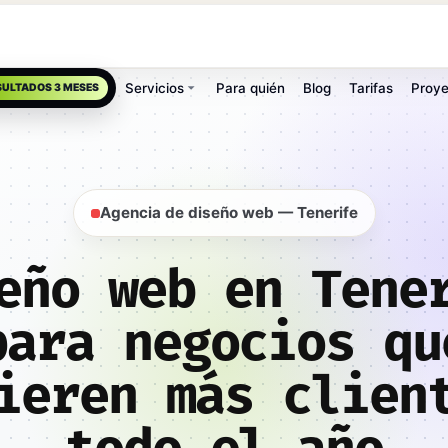
Servicios
Para quién
Blog
Tarifas
Proye
SULTADOS 3 MESES
Agencia de diseño web — Tenerife
eño web en Tene
para negocios qu
ieren más clien