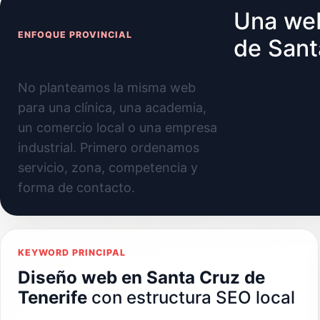
Una web
ENFOQUE PROVINCIAL
de Sant
No planteamos la misma web
para una clínica, una academia,
un comercio local o una empresa
industrial. Primero ordenamos
servicio, zona, competencia y
forma de contacto.
KEYWORD PRINCIPAL
Diseño web en Santa Cruz de
Tenerife
con estructura SEO local