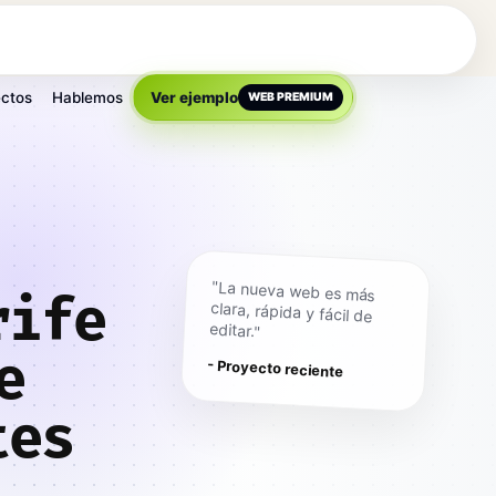
ctos
Hablemos
Ver ejemplo
WEB PREMIUM
"La nueva web es más
clara, rápida y fácil de
rife
editar."
e
- Proyecto reciente
tes