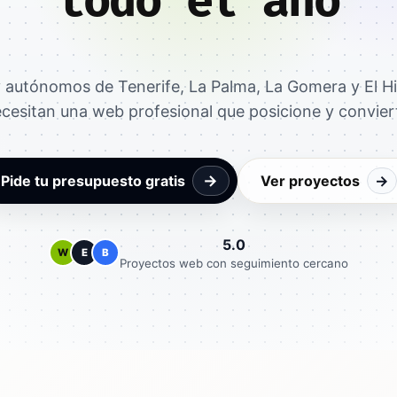
todo el año
 autónomos de Tenerife, La Palma, La Gomera y El Hi
cesitan una web profesional que posicione y convier
→
Pide tu presupuesto gratis
Ver proyectos
→
5.0
W
E
B
Proyectos web con seguimiento cercano