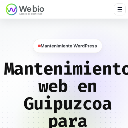
🍪
☰
Mantenimiento WordPress
Mantenimient
web en
Guipuzcoa
para