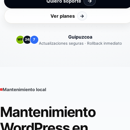
→
Quiero soporte
Ver planes
→
Guipuzcoa
WP
24
7
Actualizaciones seguras · Rollback inmediato
Mantenimiento local
Mantenimiento
WordPress en