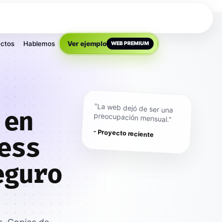
ctos
Hablemos
Ver ejemplo
WEB PREMIUM
"La web dejó de ser una
 en
preocupación mensual."
- Proyecto reciente
ess
eguro