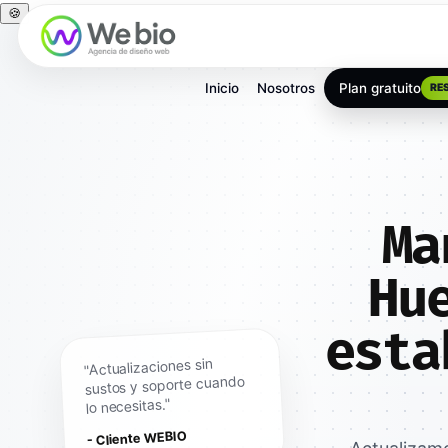
🍪
Inicio
Nosotros
Plan gratuito
RE
Ma
Hu
esta
"Actualizaciones sin
sustos y soporte cuando
lo necesitas."
- Cliente WEBIO