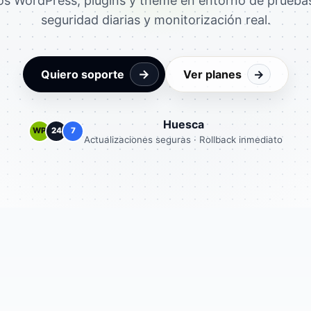
os WordPress, plugins y theme en entorno de pruebas
seguridad diarias y monitorización real.
→
Quiero soporte
Ver planes
→
Huesca
WP
24
7
Actualizaciones seguras · Rollback inmediato