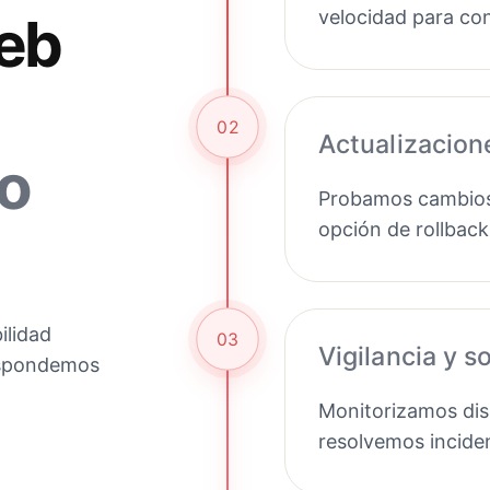
velocidad para con
eb
02
Actualizacion
o
Probamos cambios 
opción de rollback
ilidad
03
Vigilancia y s
respondemos
Monitorizamos disp
resolvemos incide