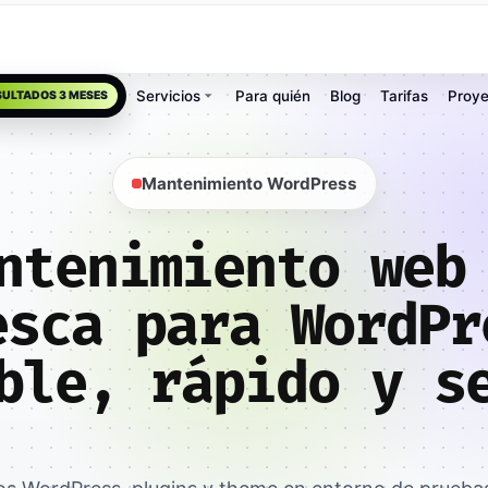
Servicios
Para quién
Blog
Tarifas
Proye
SULTADOS 3 MESES
Mantenimiento WordPress
ntenimiento web
esca para WordPr
ble, rápido y s