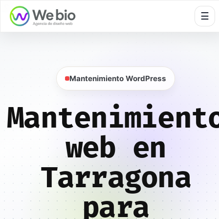
🍪
☰
Mantenimiento WordPress
Mantenimient
web en
Tarragona
para