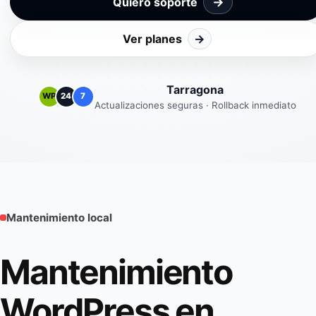
→
Quiero soporte
Ver planes
→
Tarragona
WP
24
7
Actualizaciones seguras · Rollback inmediato
Mantenimiento local
Mantenimiento
WordPress en