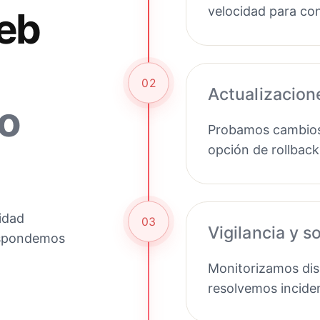
velocidad para con
eb
02
Actualizacion
o
Probamos cambios 
opción de rollback
idad
03
Vigilancia y s
respondemos
Monitorizamos disp
resolvemos incide