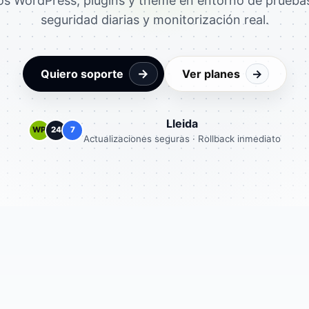
os WordPress, plugins y theme en entorno de pruebas
seguridad diarias y monitorización real.
→
Quiero soporte
Ver planes
→
Lleida
WP
24
7
Actualizaciones seguras · Rollback inmediato