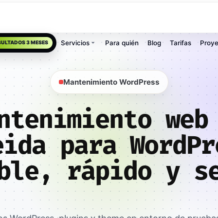
Servicios
Para quién
Blog
Tarifas
Proye
SULTADOS 3 MESES
Mantenimiento WordPress
ntenimiento web
eida para WordPr
ble, rápido y s