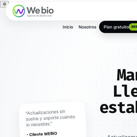
🍪
Inicio
Nosotros
Plan gratuito
RE
Ma
Ll
esta
"Actualizaciones sin
sustos y soporte cuando
lo necesitas."
- Cliente WEBIO