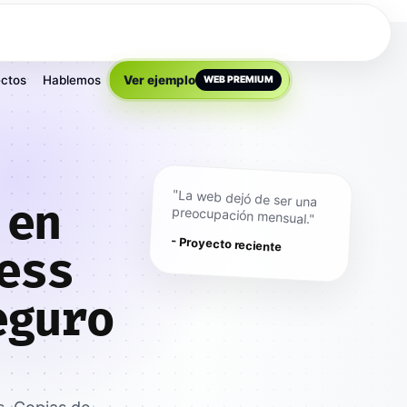
ctos
Hablemos
Ver ejemplo
WEB PREMIUM
"La web dejó de ser una
 en
preocupación mensual."
- Proyecto reciente
ess
eguro